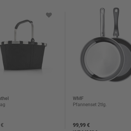
thel
WMF
bag
Pfannenset 2tlg.
 €
99,99 €