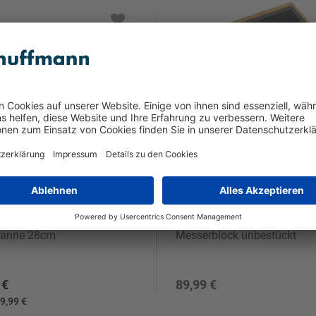
WMF
pfanne 28cm
Messerblock unbestückt
 €
89,99 €
9,99 €