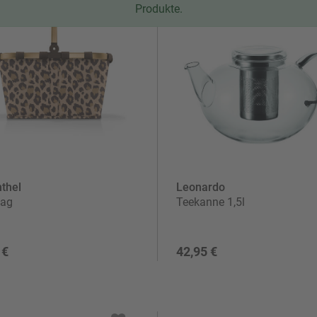
Produkte.
halt
thel
Leonardo
bag
Teekanne 1,5l
 €
42,95 €