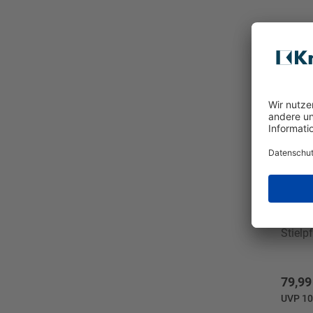
WMF
Stiel
79,99
UVP 10