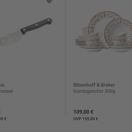
us
Ritzenhoff & Breker
messer
Kombigeschirr 30tlg.
€
109,00 €
95 €
UVP 195,00 €