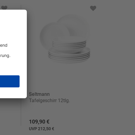
Seltmann
Tafelgeschirr 12tlg.
109,90 €
UVP 212,50 €