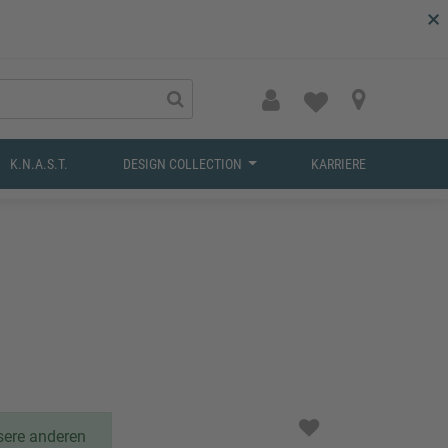
×
K.N.A.S.T.
DESIGN COLLECTION
KARRIERE
nsere anderen