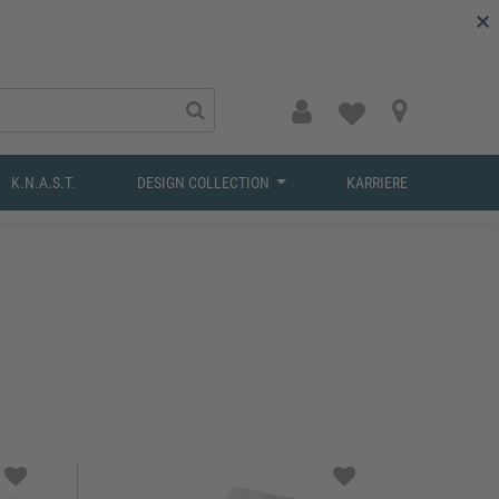
×
K.N.A.S.T.
DESIGN COLLECTION
KARRIERE