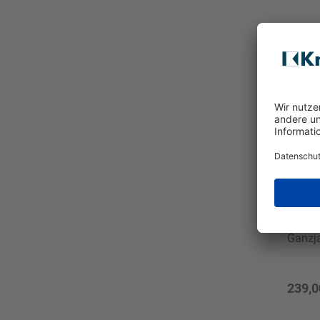
Parad
Ganzj
239,0