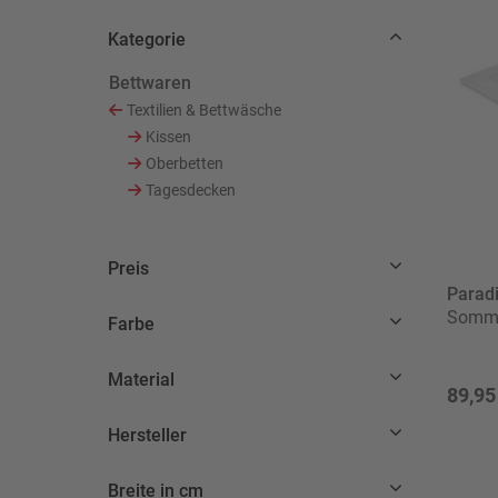
Kategorie
Bettwaren
Ausgewählt Derzeit verfeinert von Kategorie: Bett
Textilien & Bettwäsche
Sortieren nach Kategorie: Textilien & Bettwä
Kissen
Sortieren nach Kategorie: Kissen
Oberbetten
Sortieren nach Kategorie: Oberbetten
Tagesdecken
Sortieren nach Kategorie: Tagesdecken
Preis
Parad
Somme
Farbe
Material
89,95
Hersteller
Breite in cm