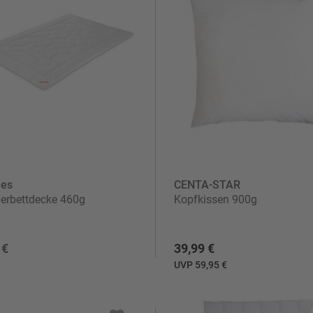
waren
sche
ies
CENTA-STAR
rbettdecke 460g
Kopfkissen 900g
 €
39,99 €
UVP 59,95 €