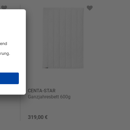
CENTA-STAR
Ganzjahresbett 600g
319,00 €