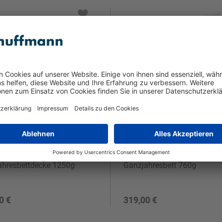
ies
CENTA-STAR
ahresbettdecke 1250g
Ganzjahresbett 760g
0 €
319,00 €