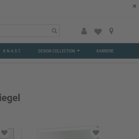
×
K.N.A.S.T.
DESIGN COLLECTION
KARRIERE
egel