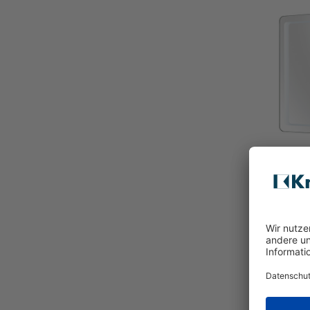
Funkti
229,0