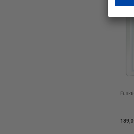
Funkti
189,0