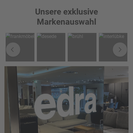
Unsere exklusive
Markenauswahl
Zurück
We