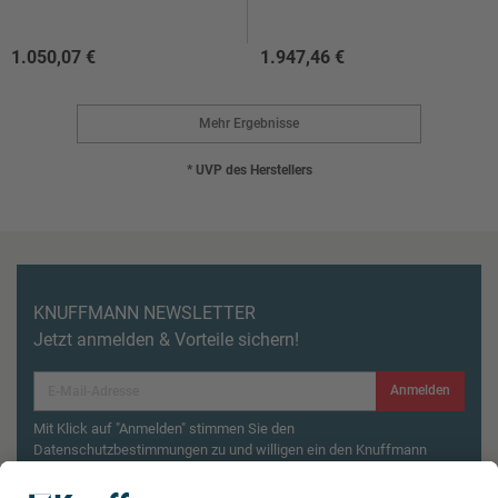
1.050,07 €
1.947,46 €
Mehr Ergebnisse
* UVP des Herstellers
KNUFFMANN NEWSLETTER
Jetzt anmelden & Vorteile sichern!
Anmelden
Mit Klick auf "Anmelden" stimmen Sie den
Datenschutzbestimmungen zu und willigen ein den Knuffmann
Newsletter zu erhalten.