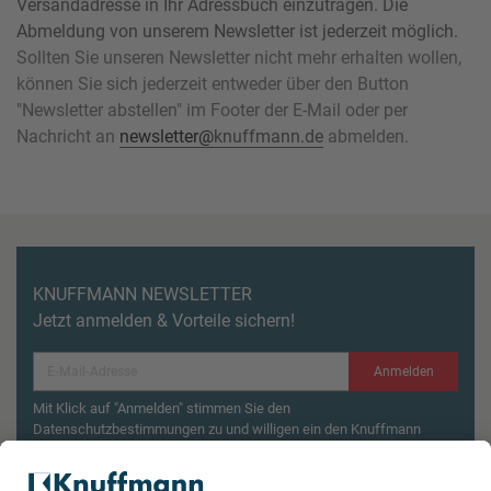
Versandadresse in Ihr Adressbuch einzutragen. Die
Abmeldung von unserem Newsletter ist jederzeit möglich.
Sollten Sie unseren Newsletter nicht mehr erhalten wollen,
können Sie sich jederzeit entweder über den Button
"Newsletter abstellen" im Footer der E-Mail oder per
Nachricht an
newsletter@
knuffmann.de
abmelden.
KNUFFMANN NEWSLETTER
Jetzt anmelden & Vorteile sichern!
Anmelden
Mit Klick auf "Anmelden" stimmen Sie den
Datenschutzbestimmungen zu und willigen ein den Knuffmann
Newsletter zu erhalten.