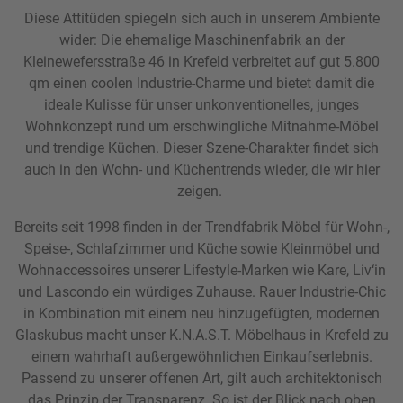
Diese Attitüden spiegeln sich auch in unserem Ambiente
wider: Die ehemalige Maschinenfabrik an der
Kleinewefersstraße 46 in Krefeld verbreitet auf gut 5.800
qm einen coolen Industrie-Charme und bietet damit die
ideale Kulisse für unser unkonventionelles, junges
Wohnkonzept rund um erschwingliche Mitnahme-Möbel
und trendige Küchen. Dieser Szene-Charakter findet sich
auch in den Wohn- und Küchentrends wieder, die wir hier
zeigen.
Bereits seit 1998 finden in der Trendfabrik Möbel für Wohn-,
Speise-, Schlafzimmer und Küche sowie Kleinmöbel und
Wohnaccessoires unserer Lifestyle-Marken wie Kare, Liv‘in
und Lascondo ein würdiges Zuhause. Rauer Industrie-Chic
in Kombination mit einem neu hinzugefügten, modernen
Glaskubus macht unser K.N.A.S.T. Möbelhaus in Krefeld zu
einem wahrhaft außergewöhnlichen Einkaufserlebnis.
Passend zu unserer offenen Art, gilt auch architektonisch
das Prinzip der Transparenz. So ist der Blick nach oben