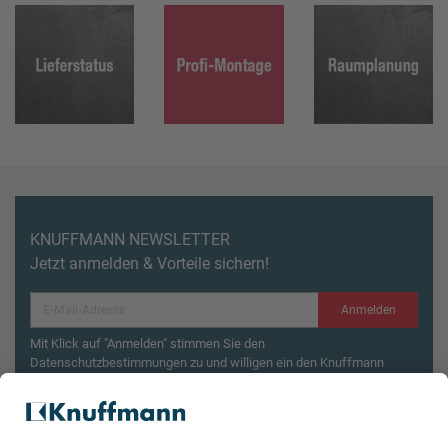
KNUFFMANN NEWSLETTER
Jetzt anmelden & Vorteile sichern!
Anmelden
Mit Klick auf "Anmelden" stimmen Sie den
Datenschutzbestimmungen zu und willigen ein den Knuffmann
Newsletter zu erhalten.
Aktionsbedingungen¹