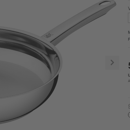
V
M
F
Weite
U
A