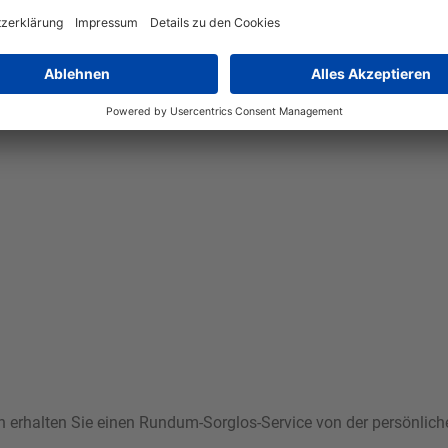
i in elegantem Silber. Hergestellt aus robustem Edelstahl 18/10,
bietet sie genügend Platz für die Zubereitung Ihrer Lieblingsge
queme Reinigung ermöglicht. Ob Sie Fleisch scharf anbraten ode
klassischen Designs und der silbernen Farbe fügt sie sich nahtlo
ann erhalten Sie einen Rundum-Sorglos-Service von der persönlic