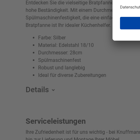
Entdecken Sie die vielseitige Bratpfanne Modell Prof
hohe Beständigkeit. Mit einem Durchmesser von 28cm 
Spülmaschinenfestigkeit, die eine einfache und be
Bratpfanne ist Ihr idealer Küchenhelfer. Dank ihres 
Farbe: Silber
Material: Edelstahl 18/10
Durchmesser: 28cm
Spülmaschinenfest
Robust und langlebig
Ideal für diverse Zubereitungen
Details
Serviceleistungen
Ihre Zufriedenheit ist für uns wichtig - bei Knuffm
hin zur Lieferung und Montage Ihrer Möbel.