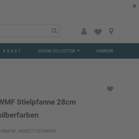
×
K.N.A.S.T.
DESIGN COLLECTION
KARRIERE
WMF Stielpfanne 28cm
silberfarben
rtikel-Nr.:
003027152204000