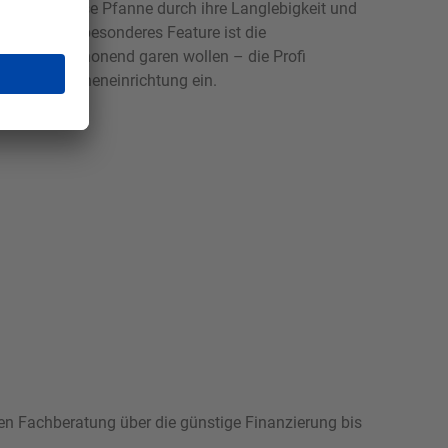
 besticht diese Pfanne durch ihre Langlebigkeit und
richte. Ein besonderes Feature ist die
r Gemüse schonend garen wollen – die Profi
s in jede Kücheneinrichtung ein.
hen Fachberatung über die günstige Finanzierung bis