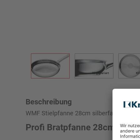
KI-generiert
KI
Beschreibung
WMF Stielpfanne 28cm silberfarben
Profi Bratpfanne 28cm Silber