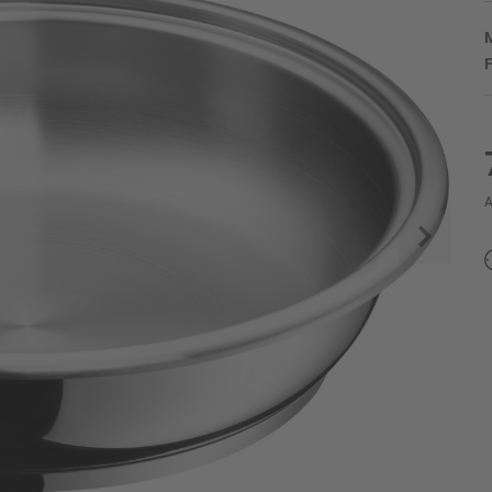
M
F
A
Weite