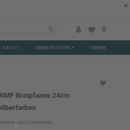
×
K.N.A.S.T.
DESIGN COLLECTION
KARRIERE
WMF Bratpfanne 24cm
silberfarben
rtikel-Nr.:
003027096302000