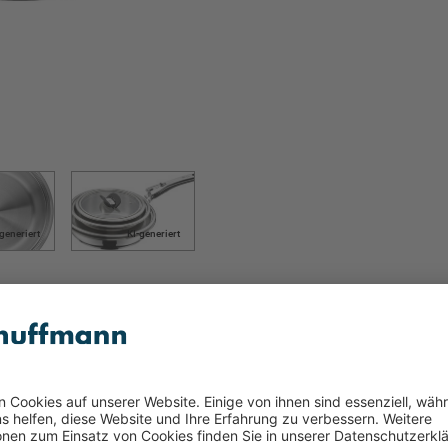
-generiert
KI-generiert
er