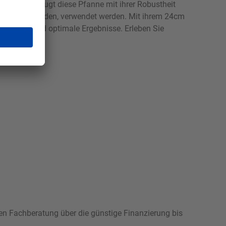
18/10, überzeugt diese Pfanne mit ihrer Robustheit
h Induktionsherden, verwendet werden. Mit ihrem 24cm
andhabung und optimale Ergebnisse. Erleben Sie
hen Fachberatung über die günstige Finanzierung bis