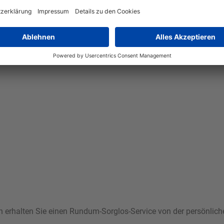
nne in elegantem Silber. Hergestellt aus hochwertigem Edelstahl 
ektrum von Gerichten und kann auf allen Herdarten, einschließlic
ieblingsgerichte. Das Modell Click & Serve steht für einfache H
on der Qualität und Leistung dieser Bratpfanne überzeugen.
ann erhalten Sie einen Rundum-Sorglos-Service von der persönlic