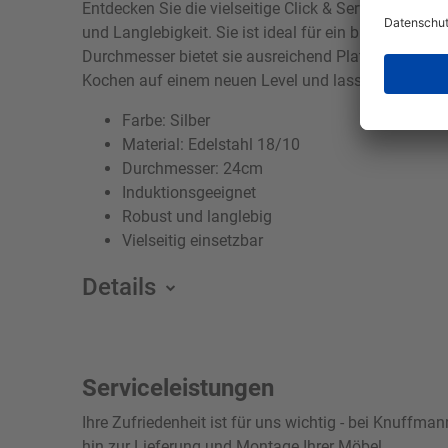
Entdecken Sie die vielseitige Click & Serve Bratpfa
und Langlebigkeit. Sie ist ideal für ein breites Sp
Durchmesser bietet sie ausreichend Platz für Ihre L
Kochen auf einem neuen Level und lassen Sie sich v
Farbe: Silber
Material: Edelstahl 18/10
Durchmesser: 24cm
Induktionsgeeignet
Robust und langlebig
Vielseitig einsetzbar
Details
Serviceleistungen
Ihre Zufriedenheit ist für uns wichtig - bei Knuffm
hin zur Lieferung und Montage Ihrer Möbel.