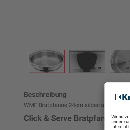
KI-generiert
KI
Beschreibung
WMF Bratpfanne 24cm silberfarben
Click & Serve Bratpfanne Silb