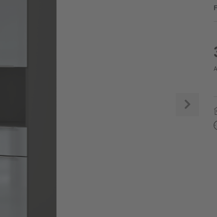
F
A
Weite