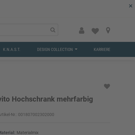
×
K.N.A.S.T.
DESIGN COLLECTION
KARRIERE
vito Hochschrank mehrfarbig
rtikel-Nr.:
001807002302000
aterial:
Materialmix