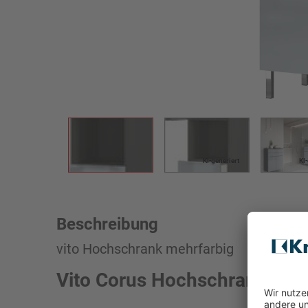
KI-generiert
KI
Beschreibung
vito Hochschrank mehrfarbig
Vito Corus Hochschrank meh