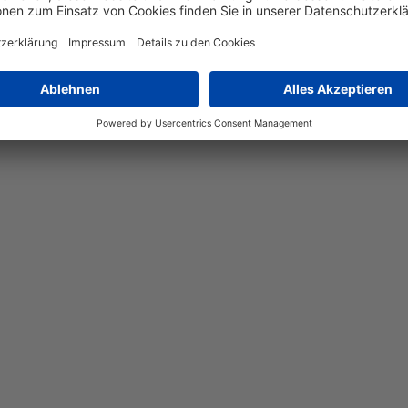
k, der mit seinem auffälligen mehrfarbigen Design jeden Raum 
um, während das schlanke Profil von 34 cm Tiefe eine platzspar
h eine ansprechende Optik. Ideal für moderne und stilvolle Einri
onalität und Design in einem Möbelstück.