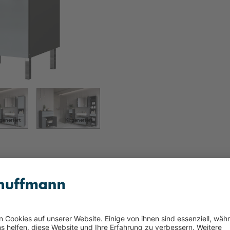
-generiert
KI-generiert
rfarbig