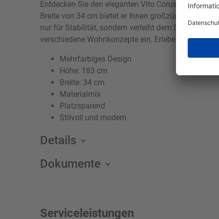
Entdecken Sie den eleganten Vito Corus Hochschran
Breite von 34 cm bietet er Ihnen großzügigen Staura
nur für Stabilität, sondern verleiht dem Schrank auc
verschiedene Wohnkonzepte ein. Erleben Sie Funkti
Mehrfarbiges Design
Höhe: 183 cm
Breite: 34 cm
Materialmix
Platzsparend
Stilvoll und modern
Details
Dokumente
Serviceleistungen