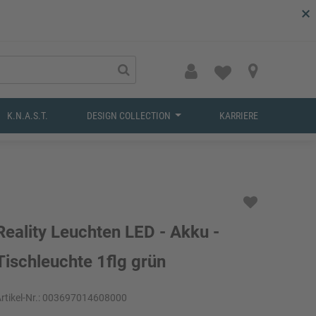
×
K.N.A.S.T.
DESIGN COLLECTION
KARRIERE
Reality Leuchten LED - Akku -
Tischleuchte 1flg grün
rtikel-Nr.:
003697014608000