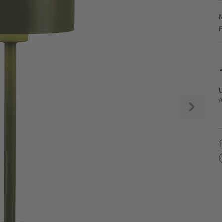
M
F
U
A
Weite