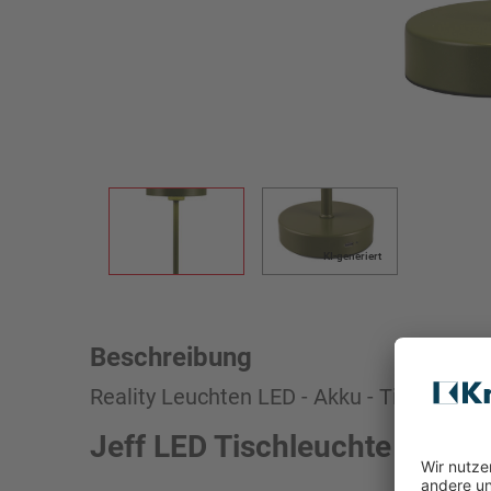
KI-generiert
Beschreibung
Reality Leuchten LED - Akku - Tischleucht
Jeff LED Tischleuchte grün