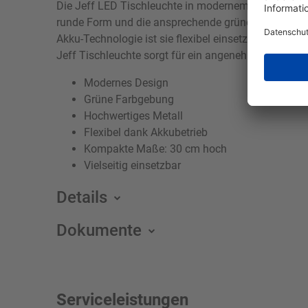
Die Jeff LED Tischleuchte in modernem Stil vereint e
runde Form und die ansprechende grüne Farbe. Mit e
Akku-Technologie ist sie flexibel einsetzbar und b
Jeff Tischleuchte sorgt für ein angenehmes Lichta
Modernes Design
Grüne Farbgebung
Hochwertiges Metall
Flexibel dank Akkubetrieb
Kompakte Maße: 30 cm hoch
Vielseitig einsetzbar
Details
Dokumente
Serviceleistungen