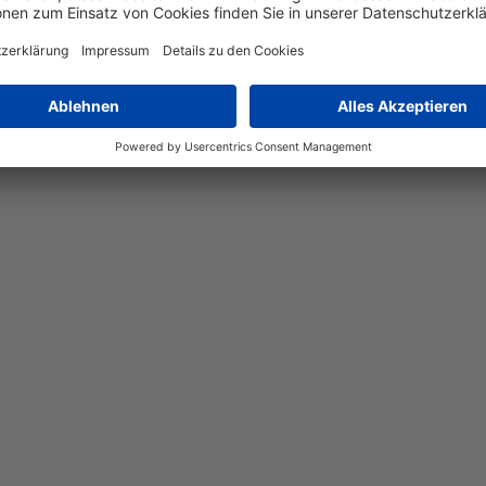
legantes Design mit Funktionalität. Gefertigt aus hochwertigem M
iner Höhe von 30 cm und einem Durchmesser von 12,6 cm fügt si
ietet eine kabellose Beleuchtungslösung. Ob auf dem Schreibtisc
mbiente in Ihrem Zuhause.