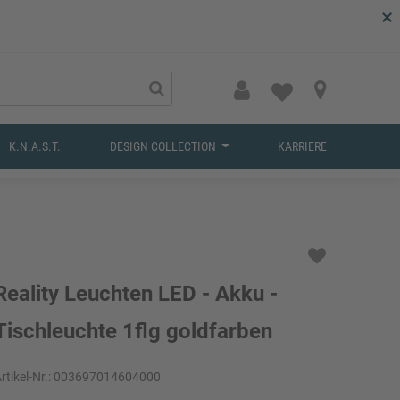
×
K.N.A.S.T.
DESIGN COLLECTION
KARRIERE
Reality Leuchten LED - Akku -
Tischleuchte 1flg goldfarben
rtikel-Nr.:
003697014604000