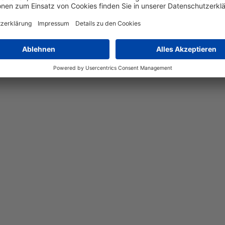
leuchte Jeff in edlem Gold. Die Leuchte besticht durch ihre run
von 30 cm und einem Durchmesser von 12,6 cm passt sie perfekt 
egrierte Akku sorgt für kabellosen Einsatz. Diese einflammige L