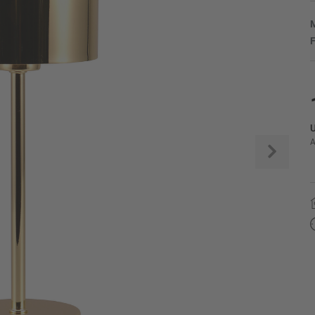
M
F
U
A
Weite