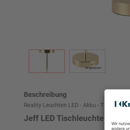
KI-generiert
Beschreibung
Reality Leuchten LED - Akku - Tischleucht
Jeff LED Tischleuchte Gold