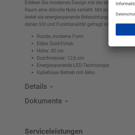
Erleben Sie modernes Design mit der eleganten Tisch
Raum eine stilvolle Note verleiht. Mit einer Höhe 
bietet sie energiesparende Beleuchtung, und der int
denen Stil und Funktionalität gefragt sind.
Runde, moderne Form
Edles Gold-Finish
Höhe: 30 cm
Durchmesser: 12,6 cm
Energiesparende LED-Technologie
Kabelloser Betrieb mit Akku
Details
Dokumente
Serviceleistungen