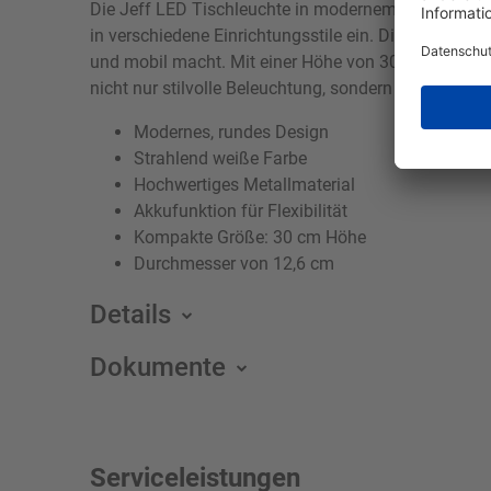
Die Jeff LED Tischleuchte in modernem Stil verleiht
in verschiedene Einrichtungsstile ein. Die Leuchte b
und mobil macht. Mit einer Höhe von 30 cm und ein
nicht nur stilvolle Beleuchtung, sondern auch höchst
Modernes, rundes Design
Strahlend weiße Farbe
Hochwertiges Metallmaterial
Akkufunktion für Flexibilität
Kompakte Größe: 30 cm Höhe
Durchmesser von 12,6 cm
Details
Dokumente
Serviceleistungen