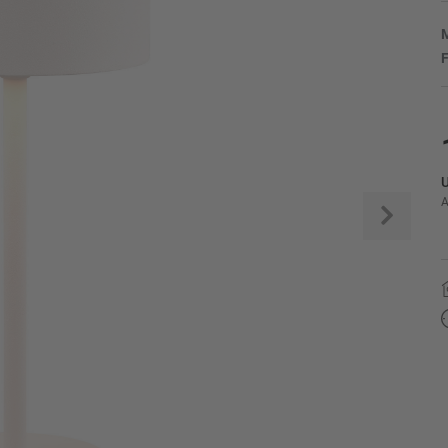
M
F
U
A
Weite