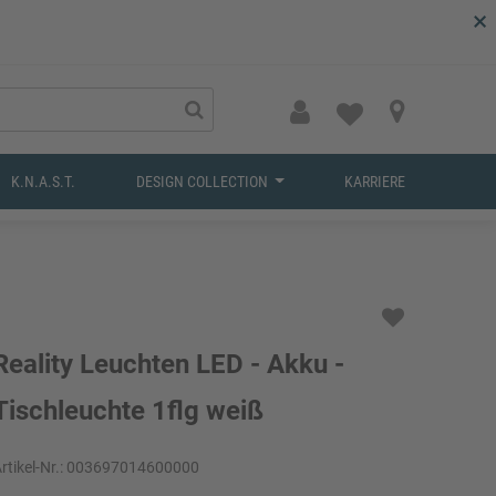
×
K.N.A.S.T.
DESIGN COLLECTION
KARRIERE
Reality Leuchten LED - Akku -
Tischleuchte 1flg weiß
rtikel-Nr.:
003697014600000