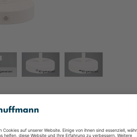
-generiert
KI-generiert
KI-generiert
e 1flg weiß