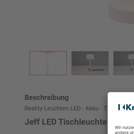
KI-generiert
KI
Beschreibung
Reality Leuchten LED - Akku - Tischleucht
Jeff LED Tischleuchte Weiß