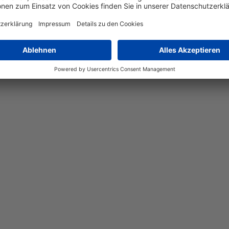
 jeder Umgebung eine elegante Note. Mit ihrem runden Design un
esteht aus hochwertigem Metall und ist mit einer praktischen Ak
em Durchmesser von 12,6 cm ist sie kompakt und ideal für klein
e Funktionalität für Ihren Wohn- oder Arbeitsbereich.