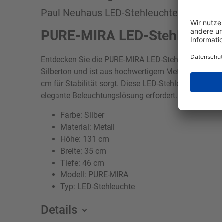
Paul Neuhaus LED-Stehleuchte 1flg silbe
PURE-MIRA LED-Stehleuchte 
Entdecken Sie die PURE-MIRA LED-Stehleuchte, die E
Silberton und ist aus hochwertigem Metall gefertigt
cm für Stabilität sorgt. Diese LED-Stehleuchte bring
elegante Beleuchtungslösung erfordert. Erleben Sie 
Farbe: Silber
Material: Metall
Höhe: 131 cm
Breite: 35 cm
Tiefe: 46 cm
Modell: PURE-MIRA
Typ: LED-Stehleuchte
Details