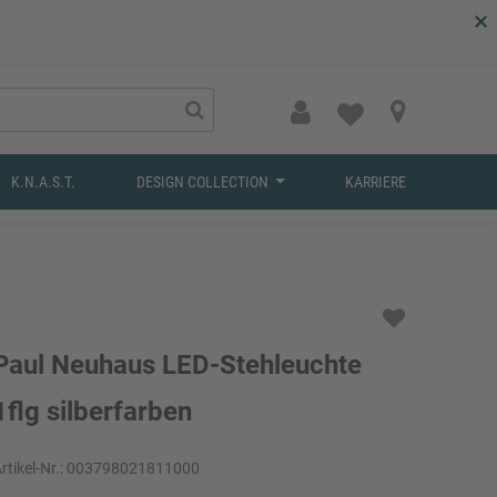
×
K.N.A.S.T.
DESIGN COLLECTION
KARRIERE
Paul Neuhaus LED-Stehleuchte
1flg silberfarben
rtikel-Nr.:
003798021811000