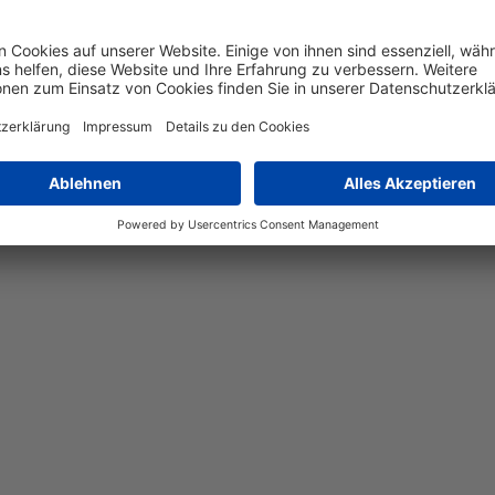
rfarben
Silber
leganz und Funktionalität in einem modernen Design vereint. Die
. Mit einer Höhe von 131 cm und einer Breite von 35 cm passt si
t nicht nur Licht, sondern auch Stil in Ihr Zuhause. Ideal für W
die perfekte Kombination aus Ästhetik und Effizienz.