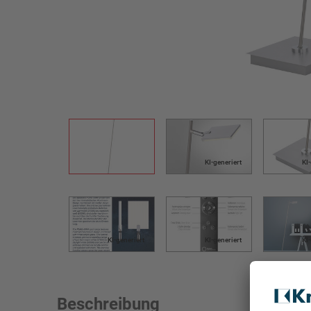
KI-generiert
KI
KI-generiert
KI-generiert
KI
Beschreibung