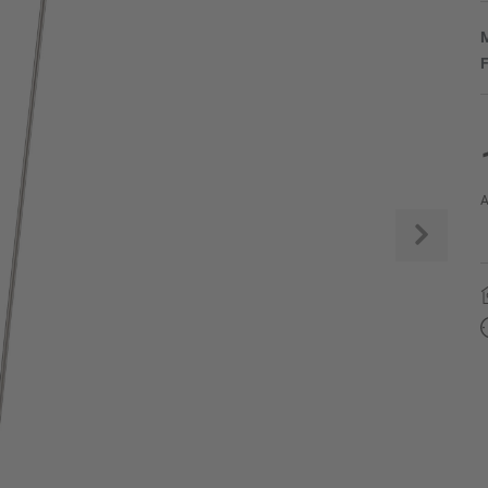
M
F
A
Weite