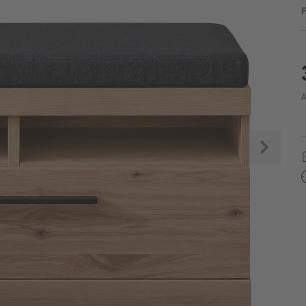
F
A
Weite