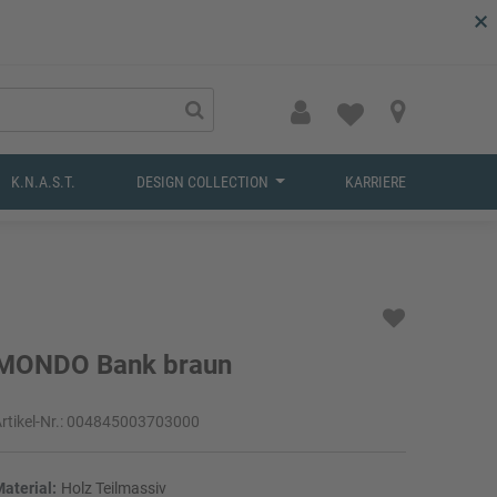
×
K.N.A.S.T.
DESIGN COLLECTION
KARRIERE
MONDO Bank braun
rtikel-Nr.:
004845003703000
aterial:
Holz Teilmassiv