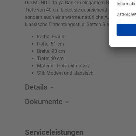
Die MONDO Talya Bank in elegantem Braun ist ein sti
Tiefe von 40 cm bietet sie ausreichend Platz, um in
sondern auch eine warme, natürliche Ausstrahlung v
klassische Einrichtungsstile. Setzen Sie mit dieser
Farbe: Braun
Höhe: 51 cm
Breite: 90 cm
Tiefe: 40 cm
Material: Holz teilmassiv
Stil: Modern und klassisch
Details
Dokumente
Serviceleistungen