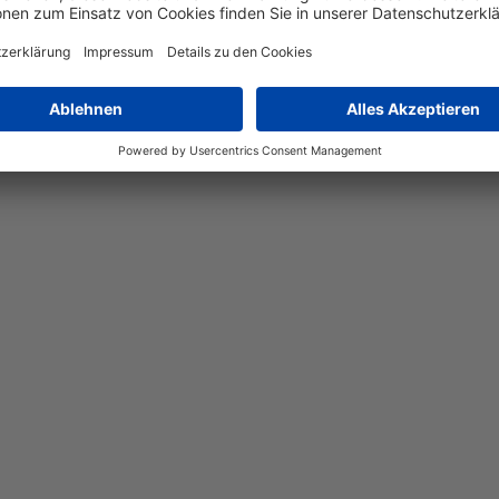
lvolles und funktionales Möbelstück für Ihr Zuhause. Mit einer
 jedem Raum einen komfortablen Akzent zu setzen. Die Bank beste
erleiht. Sie eignet sich ideal für den Einsatz in verschiedene
 Bank einen charmanten Akzent!