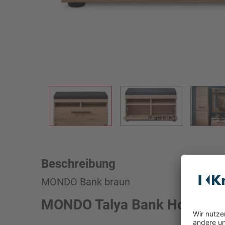
KI-generiert
KI
Beschreibung
MONDO Bank braun
MONDO Talya Bank Holz teil