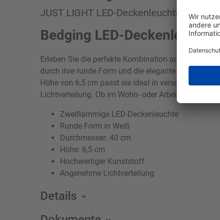
JUST LIGHT LED-Deckenleuchte 2flg wei
Bedging LED-Deckenleuchte
Erleben Sie die perfekte Kombination aus stilvoll
durch ihre runde Form und die elegante weiße Farbe,
Höhe von 6,5 cm passt sie ideal in verschiedene Ra
Lichtverteilung. Ob im Wohn- oder Arbeitsbereich, 
Zweiflammige LED-Deckenleuchte
Runde Form in Weiß
Durchmesser: 40 cm
Höhe: 6,5 cm
Hochwertiger Kunststoff
Angenehme Lichtverteilung
Details
Dokumente