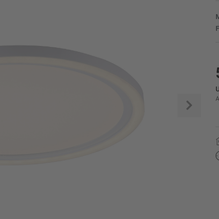
M
F
U
A
Weite