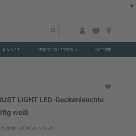
×
K.N.A.S.T.
DESIGN COLLECTION
KARRIERE
JUST LIGHT LED-Deckenleuchte
2flg weiß
rtikel-Nr.:
003888047407000