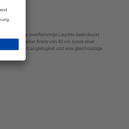
leuchte. Diese zweiflammige Leuchte beeindruckt
hmesser und einer Breite von 40 cm sowie einer
Deckenleuchte Langlebigkeit und eine gleichmäßige
mbiente.