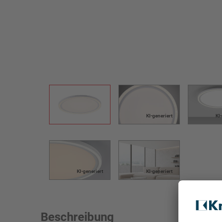
KI-generiert
KI
KI-generiert
KI-generiert
Beschreibung