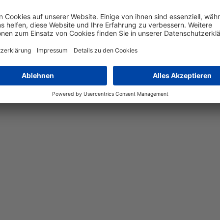
ß
 Weiß
em Design und moderner Beleuchtung mit der Bedging LED-Decken
 die jedem Raum eine zeitlose Ästhetik verleiht. Mit einem Durc
umkonzepte. Gefertigt aus hochwertigem Kunststoff, bietet die 
die Bedging LED-Deckenleuchte sorgt stets für ein angenehmes A