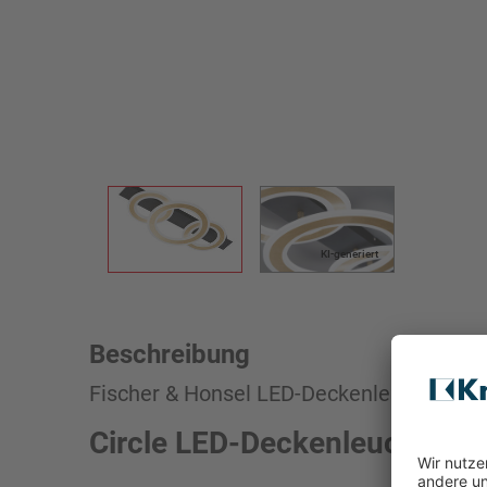
KI-generiert
Beschreibung
Fischer & Honsel LED-Deckenleuchte 1fl
Circle LED-Deckenleuchte S