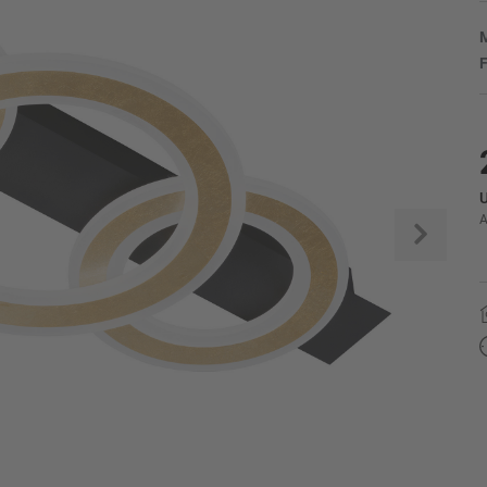
M
F
U
A
Weite