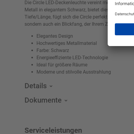
Die Circle LED-Deckenleuchte vereint modernes Desig
Metall in elegantem Schwarz, bietet diese einflamm
Tiefe/Länge, fügt sich die Circle perfekt in größere
sondern auch ein Blickfang, der Ihrem Zuhause einen
Elegantes Design
Hochwertiges Metallmaterial
Farbe: Schwarz
Energieeffiziente LED-Technologie
Ideal für größere Räume
Moderne und stilvolle Ausstrahlung
Details
Dokumente
Serviceleistungen