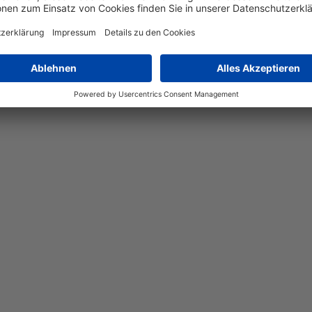
n mit funktionaler Beleuchtung und ist eine stilvolle Ergänzung 
ige Leuchte eine langlebige und zuverlässige Lichtquelle. Mit e
 Räume ein und sorgt für eine gleichmäßige Ausleuchtung. Diese L
 Hauch von Modernität verleiht. Erleben Sie die perfekte Kombin