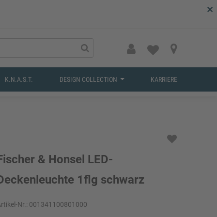
×
K.N.A.S.T.
DESIGN COLLECTION
KARRIERE
Fischer & Honsel LED-
Deckenleuchte 1flg schwarz
rtikel-Nr.:
001341100801000