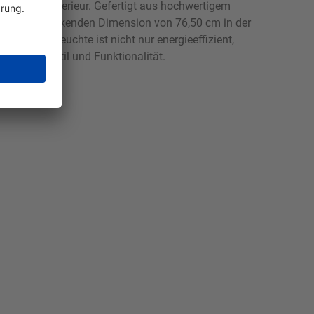
für jedes Interieur. Gefertigt aus hochwertigem
iner beeindruckenden Dimension von 76,50 cm in der
ED-Deckenleuchte ist nicht nur energieeffizient,
ation aus Stil und Funktionalität.