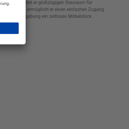
von 194 cm bietet er großzügigen Stauraum für
ner vier Türen ermöglicht er einen einfachen Zugang
ne braune Farbgebung ein zeitloses Möbelstück.