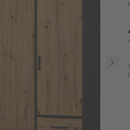
F
A
Weite