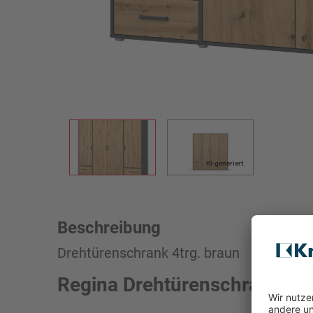
KI-generiert
Beschreibung
Drehtürenschrank 4trg. braun
Regina Drehtürenschrank Ho