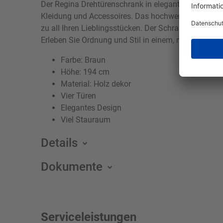
Der Regina Drehtürenschrank in elegantem Holz dekor
Kleidung und Accessoires. Das hochwertige Material
zu all Ihren Lieblingsstücken. Der Schrank fügt sich
Erleben Sie Ordnung und Stil in einem, mit diesem 
Farbe: Braun
Höhe: 194 cm
Material: Holz dekor
Vier Türen
Elegantes Design
Viel Stauraum
Details
Dokumente
Serviceleistungen