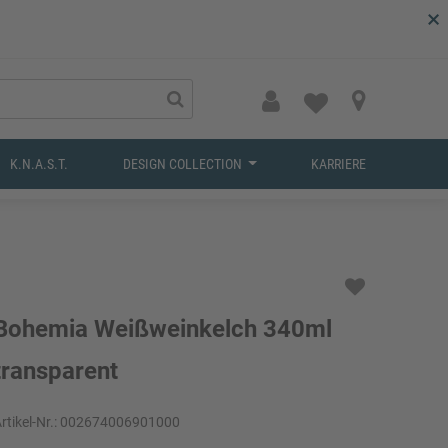
×
K.N.A.S.T.
DESIGN COLLECTION
KARRIERE
Bohemia Weißweinkelch 340ml
transparent
rtikel-Nr.:
002674006901000