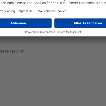
n Weißweinkelch "Simply Meins". Aus feinem Glas gefertigt, ist
renz ermöglichen es Ihnen, die Farbe und Konsistenz des Weines
Ob für den täglichen Gebrauch oder für besondere Anlässe, der t
r ein praktisches Utensil, sondern auch ein stilvolles Accessoire 
lässe geeignet