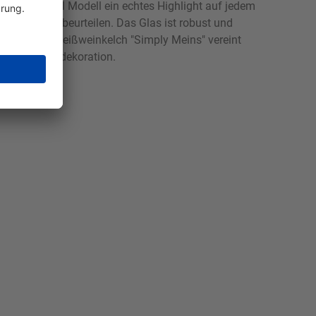
 dieses 340ml Modell ein echtes Highlight auf jedem
 perfekt zu beurteilen. Das Glas ist robust und
ransparente Weißweinkelch "Simply Meins" vereint
für jede Tischdekoration.