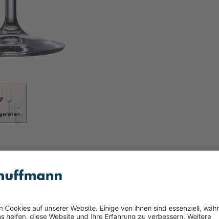
-generiert
ent
 Weißweinkelch