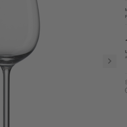
M
F
U
A
Weite