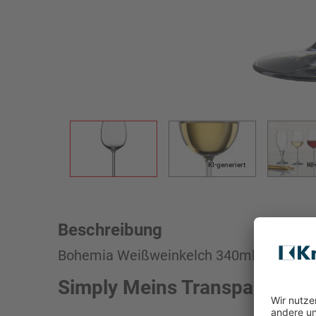
KI-generiert
KI
Beschreibung
Bohemia Weißweinkelch 340ml transpar
Simply Meins Transparenter