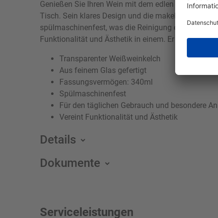
Genießen Sie Ihren Wein mit dem edlen transparente
Tisch. Sein klares Design und die makellose Transpa
spülmaschinenfest, was die Reinigung erleichtert. 
Funktionalität und Ästhetik in einem. Er ist nicht nu
Transparenter Weißweinkelch
Aus feinem Glas gefertigt
Fassungsvermögen: 340ml
Spülmaschinenfest
Für den täglichen Gebrauch und besondere An
Vereint Funktionalität und Ästhetik
Details
Dokumente
Serviceleistungen