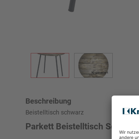
KI-generiert
Beschreibung
Beistelltisch schwarz
Parkett Beistelltisch Schwarz