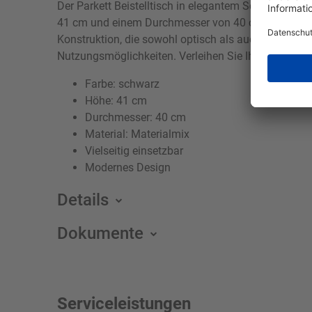
Der Parkett Beistelltisch in elegantem Schwarz ist 
41 cm und einem Durchmesser von 40 cm fügt er sich
Konstruktion, die sowohl optisch als auch praktisch 
Nutzungsmöglichkeiten. Verleihen Sie Ihrem Wohnr
Farbe: schwarz
Höhe: 41 cm
Durchmesser: 40 cm
Material: Materialmix
Vielseitig einsetzbar
Modernes Design
Details
Dokumente
Serviceleistungen