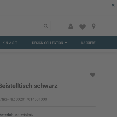
×
K.N.A.S.T.
DESIGN COLLECTION
KARRIERE
Beistelltisch schwarz
rtikel-Nr.:
002017014501000
aterial:
Materialmix