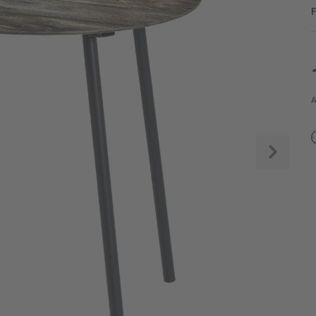
F
A
Weite