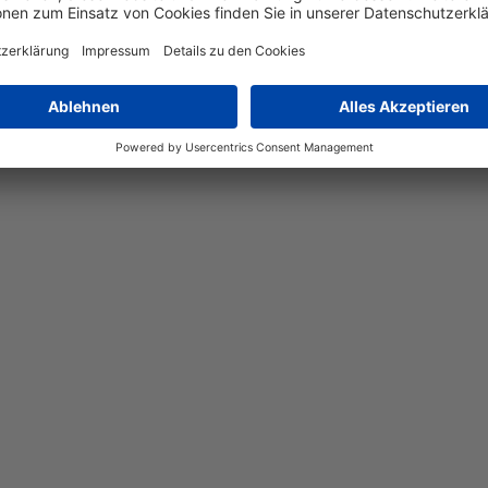
ein stilvolles und funktionales Möbelstück, das in jedem Raum 
 harmonisch in verschiedene Einrichtungsstile ein. Der Material
überzeugt. Ob als Ablage für Bücher, Getränke oder Dekoration – d
aum mit diesem zeitlosen Möbelstück einen modernen Touch.