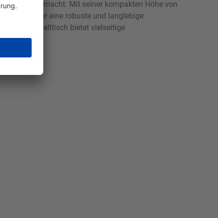
eine gute Figur macht. Mit seiner kompakten Höhe von
mix sorgt für eine robuste und langlebige
ieser Beistelltisch bietet vielseitige