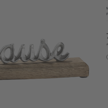
M
F
A