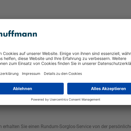
ilberfarben
ann erhalten Sie einen Rundum-Sorglos-Service von der persönlic