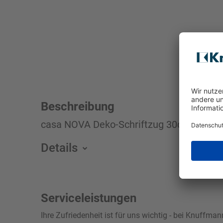
Beschreibung
casa NOVA Deko-Schriftzug 30cm braun s
Details
Serviceleistungen
Ihre Zufriedenheit ist für uns wichtig - bei Knuffm