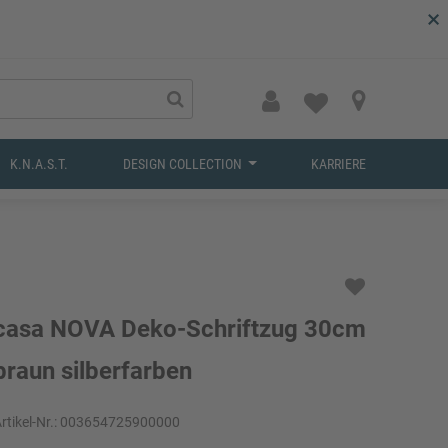
×
K.N.A.S.T.
DESIGN COLLECTION
KARRIERE
casa NOVA Deko-Schriftzug 30cm
braun silberfarben
rtikel-Nr.:
003654725900000