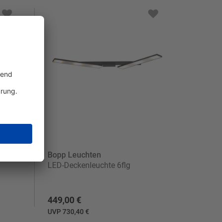
Bopp Leuchten
LED-Deckenleuchte 6flg
449,00 €
UVP 730,40 €