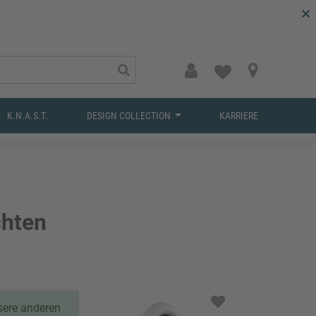
×
K.N.A.S.T.
DESIGN COLLECTION
KARRIERE
hten
nsere anderen