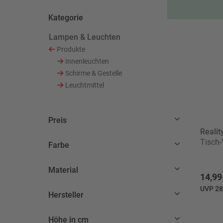
Kategorie
Lampen & Leuchten
Ausgewählt Derzeit verfeinert von Kategorie: La
Produkte
Sortieren nach Kategorie: Produkte
Innenleuchten
Sortieren nach Kategorie: Innenleuchten
Schirme & Gestelle
Sortieren nach Kategorie: Schirme & Gestell
Leuchtmittel
Sortieren nach Kategorie: Leuchtmittel
Preis
Realit
Tisch-
Farbe
Material
14,99
UVP 28
Hersteller
Höhe in cm