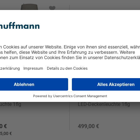
chten
Paul Neuhaus
uchte 1flg
LED-Deckenleuchte 1flg
0 €
499,00 €
5,00 €