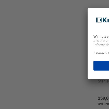
B-Leu
Stehle
259,0
UVP 28