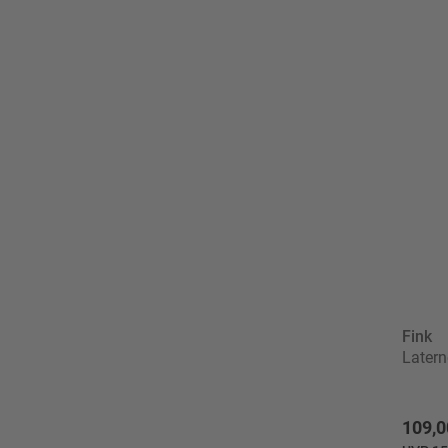
Fink
Later
109,0