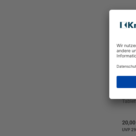
Blomu
Tablet
20,00
UVP 29