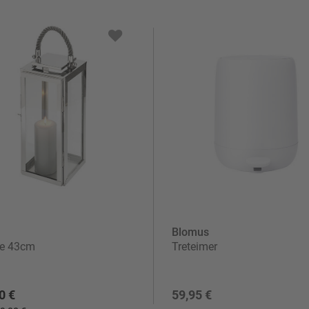
Blomus
ne 43cm
Treteimer
0 €
59,95 €