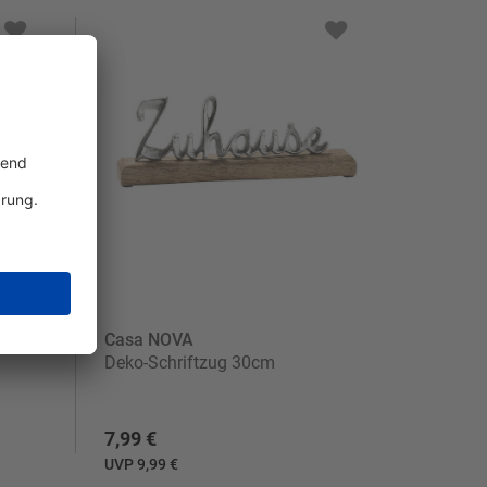
Casa NOVA
Deko-Schriftzug 30cm
7,99 €
UVP 9,99 €