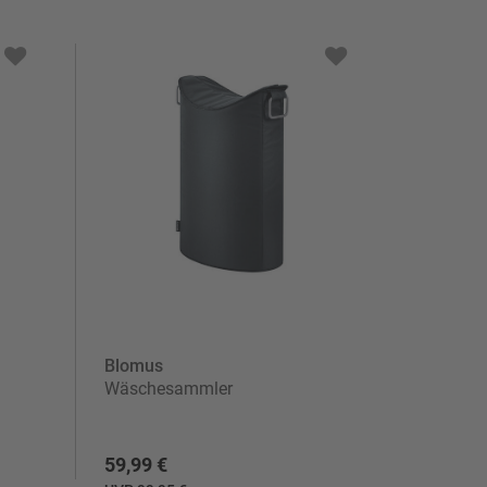
Blomus
Wäschesammler
59,99 €