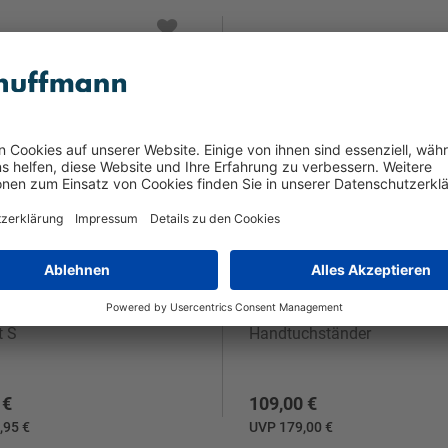
s
Blomus
t S
Handtuchständer
 €
109,00 €
,95 €
UVP 179,00 €