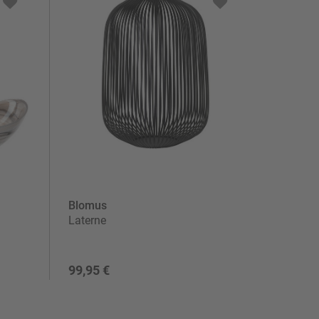
Blomus
Laterne
99,95 €