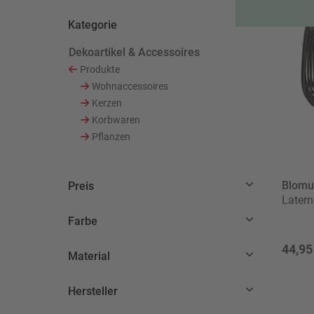
Kategorie
Dekoartikel & Accessoires
Ausgewählt Derzeit verfeinert von Kategorie: Deko
Produkte
Sortieren nach Kategorie: Produkte
Wohnaccessoires
Sortieren nach Kategorie: Wohnaccessoires
Kerzen
Sortieren nach Kategorie: Kerzen
Korbwaren
Sortieren nach Kategorie: Korbwaren
Pflanzen
Sortieren nach Kategorie: Pflanzen
Blomu
Preis
Latern
Farbe
44,95
Material
Hersteller