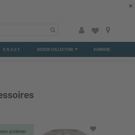
×
K.N.A.S.T.
DESIGN COLLECTION
KARRIERE
essoires
nsere anderen